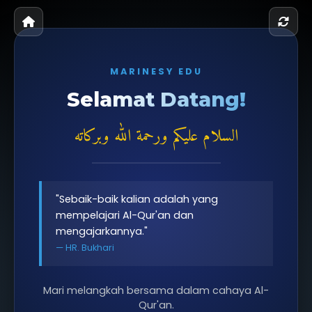
MARINESY EDU
Selamat Datang!
السلام عليكم ورحمة الله وبركاته
"Sebaik-baik kalian adalah yang
mempelajari Al-Qur'an dan
mengajarkannya."
— HR. Bukhari
Mari melangkah bersama dalam cahaya Al-
Qur'an.